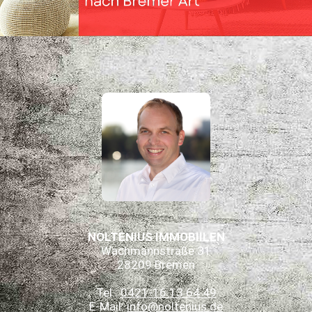
NOLTENIUS IMMOBIILEN
Wachmannstraße 31
28209 Bremen
Tel.:
0421-16 13 64 49
E-Mail:
info@noltenius.de