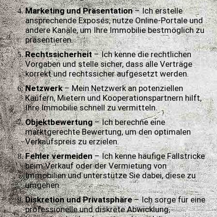
Marketing und Präsentation
– Ich erstelle
ansprechende Exposés, nutze Online-Portale und
andere Kanäle, um Ihre Immobilie bestmöglich zu
präsentieren.
Rechtssicherheit
– Ich kenne die rechtlichen
Vorgaben und stelle sicher, dass alle Verträge
korrekt und rechtssicher aufgesetzt werden.
Netzwerk
– Mein Netzwerk an potenziellen
Käufern, Mietern und Kooperationspartnern hilft,
Ihre Immobilie schnell zu vermitteln.
Objektbewertung
– Ich berechne eine
marktgerechte Bewertung, um den optimalen
Verkaufspreis zu erzielen.
Fehler vermeiden
– Ich kenne häufige Fallstricke
beim Verkauf oder der Vermietung von
Immobilien und unterstütze Sie dabei, diese zu
umgehen.
Diskretion und Privatsphäre
– Ich sorge für eine
professionelle und diskrete Abwicklung,