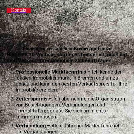
Kontakt
Immobilien verkaufen in Bremen und umzu
Hier sind
10 Vorteile
, warum es besser ist, mich mit
dem Verkauf Ihrer Immobilie zu beauftragen:
Professionelle Marktkenntnis
– Ich kenne den
lokalen Immobilienmarkt in Bremen und umzu
genau und kann den besten Verkaufspreis für Ihre
Immobilie erzielen.
Zeitersparnis
– Ich übernehme die Organisation
von Besichtigungen, Verhandlungen und
Formalitäten, sodass Sie sich um nichts
kümmern müssen.
Verhandlung
– Als erfahrener Makler führe ich
die Verhandlungen.